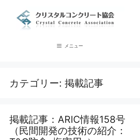
コ
ン
テ
ン
ツ
へ
メニュー
ス
キ
ッ
プ
カテゴリー:
掲載記事
掲載記事：ARIC情報158号
（民間開発の技術の紹介：