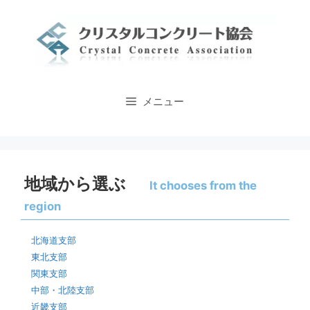
コ
ン
テ
ン
ツ
へ
メニュー
ス
キ
ッ
プ
地域から選ぶ
It chooses from the
region
北海道支部
東北支部
関東支部
中部・北陸支部
近畿支部