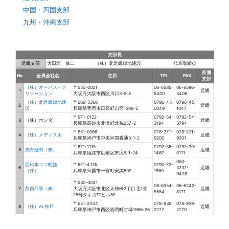
中国・四国支部
九州・沖縄支部
支部長
近畿支部
大田垣 修二
（株）北近畿緑地建設
代表取締役
所属
No
会員会社名
住所
TEL
FAX
支部
（株）オーパス・ク
〒550-0021
06-6586-
06-6586-
1
近畿
リエーション
大阪府大阪市西区川口3-9-8
5400
5406
（株）北近畿緑地建
〒669-5368
0796-45-
0796-45-
2
近畿
設
兵庫県豊岡市日高町山宮1309-2
0049
1047
〒671-0122
0792-54-
0792-54-
3
（株）ホンダ
近畿
兵庫県高砂市北浜町北脇257-2
3194
3794
〒651-0066
078-271-
078-271-
4
（株）メディスポ
近畿
兵庫県神戸市中央区国香通3-1-2
9200
9201
〒671-1115
0792-36-
0792-39-
5
矢野建材（株）
近畿
兵庫県姫路市広畑区末広町1-24
1467
0111
050-
西日本エコ断熱
〒671-4135
0790-72-
6
3737-
近畿
（株）
兵庫県宍粟市一宮町安黒502
1860
9428
〒530-0041
06-6354-
06-6242-
7
加西商事（株）
大阪府大阪市北区天神橋2丁目北2番
近畿
5554
8171
25号タキガワビル5F
〒651-2404
078-939-
078-939-
8
（株）AL神戸
近畿
兵庫県神戸市西区岩岡町古郷1966-26
2777
2770