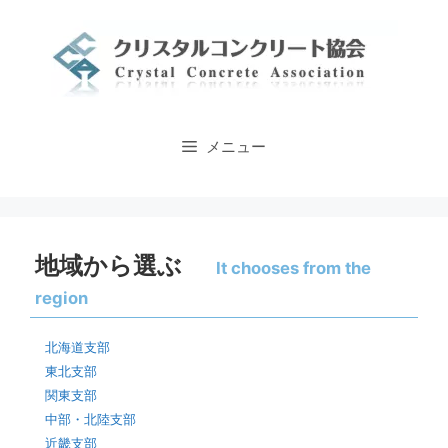
コ
ン
テ
ン
ツ
へ
メニュー
ス
キ
ッ
プ
地域から選ぶ
It chooses from the
region
北海道支部
東北支部
関東支部
中部・北陸支部
近畿支部