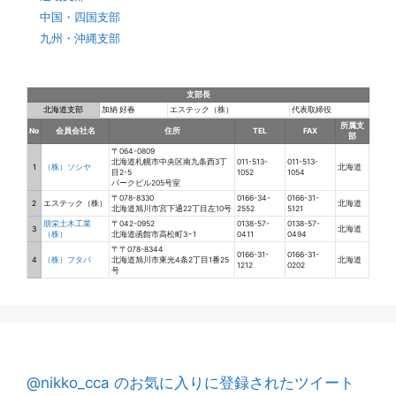
中国・四国支部
九州・沖縄支部
支部長
北海道支部
加納 好春
エステック（株）
代表取締役
所属支
No
会員会社名
住所
TEL
FAX
部
〒064-0809
北海道札幌市中央区南九条西3丁
011-513-
011-513-
1
（株）ソシヤ
北海道
目2-5
1052
1054
パークビル205号室
〒078-8330
0166-34-
0166-31-
2
エステック（株）
北海道
北海道旭川市宮下通22丁目左10号
2552
5121
朋栄土木工業
〒042-0952
0138-57-
0138-57-
3
北海道
（株）
北海道函館市高松町3−1
0411
0494
〒〒078-8344
0166-31-
0166-31-
4
（株）フタバ
北海道旭川市東光4条2丁目1番25
北海道
1212
0202
号
@nikko_cca のお気に入りに登録されたツイート