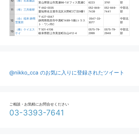
10
（株）石富建設
富山県富山市黒瀬66-1オフィス黒瀬C
6223
3761
部
〒462-0035
052-846-
052-846-
中部北
11
（有）三共衛研
愛知県名古屋市北区大野町3丁目9番1
7439
7441
部
〒427-0047
（合）稲本 静岡
0547-33-
中部北
12
静岡県島田市中溝町1489-1(株)トラス
営業所
3077
部
ト・ワン内C
（株）ケイエス
〒501-4106
0575-79-
0575-79-
中部北
13
ケイ
岐阜県郡上市美並町白山412-4
2999
2948
部
@nikko_cca のお気に入りに登録されたツイート
ご相談・お気軽にお問合せください
03-3393-7641