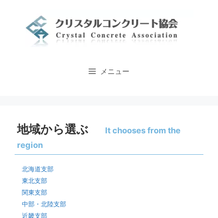
コ
ン
テ
ン
ツ
へ
メニュー
ス
キ
ッ
プ
地域から選ぶ
It chooses from the
region
北海道支部
東北支部
関東支部
中部・北陸支部
近畿支部