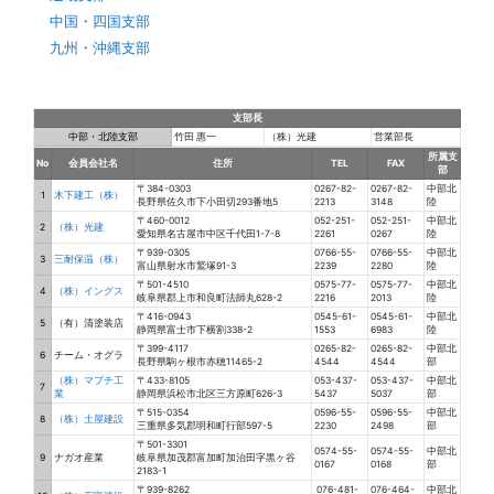
中国・四国支部
九州・沖縄支部
支部長
中部・北陸支部
竹田 惠一
（株）光建
営業部長
所属支
No
会員会社名
住所
TEL
FAX
部
〒384-0303
0267-82-
0267-82-
中部北
1
木下建工（株）
長野県佐久市下小田切293番地5
2213
3148
陸
〒460-0012
052-251-
052-251-
中部北
2
（株）光建
愛知県名古屋市中区千代田1-7-8
2261
0267
陸
〒939-0305
0766-55-
0766-55-
中部北
3
三耐保温（株）
富山県射水市鷲塚91-3
2239
2280
陸
〒501-4510
0575-77-
0575-77-
中部北
4
（株）イングス
岐阜県郡上市和良町法師丸628-2
2216
2013
陸
〒416-0943
0545-61-
0545-61-
中部北
5
（有）清塗装店
静岡県富士市下横割338-2
1553
6983
陸
〒399-4117
0265-82-
0265-82-
中部北
6
チーム・オグラ
長野県駒ヶ根市赤穂11465-2
4544
4544
部
（株）マブチ工
〒433-8105
053-437-
053-437-
中部北
7
業
静岡県浜松市北区三方原町626-3
5437
5037
部
〒515-0354
0596-55-
0596-55-
中部北
8
（株）土屋建設
三重県多気郡明和町行部597-5
2230
2498
部
〒501-3301
0574-55-
0574-55-
中部北
9
ナガオ産業
岐阜県加茂郡富加町加治田字黒ヶ谷
0167
0168
部
2183-1
〒939-8262
076-481-
076-464-
中部北