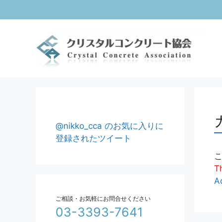
コ
ン
テ
ン
ツ
へ
ス
キ
ッ
プ
@nikko_cca のお気に入りに
登録されたツイート
Th
A
ご相談・お気軽にお問合せください
03-3393-7641