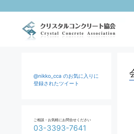
コ
ン
テ
ン
ツ
へ
ス
キ
ッ
プ
@nikko_cca のお気に入りに
登録されたツイート
ご相談・お気軽にお問合せください
03-3393-7641