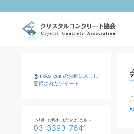
コ
ン
テ
ン
ツ
へ
ス
キ
ッ
プ
@nikko_cca のお気に入りに
登録されたツイート
Th
A
ご相談・お気軽にお問合せください
03-3393-7641