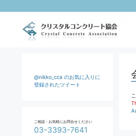
コ
ン
テ
ン
ツ
へ
ス
キ
ッ
プ
@nikko_cca のお気に入りに
登録されたツイート
Th
A
ご相談・お気軽にお問合せください
03-3393-7641