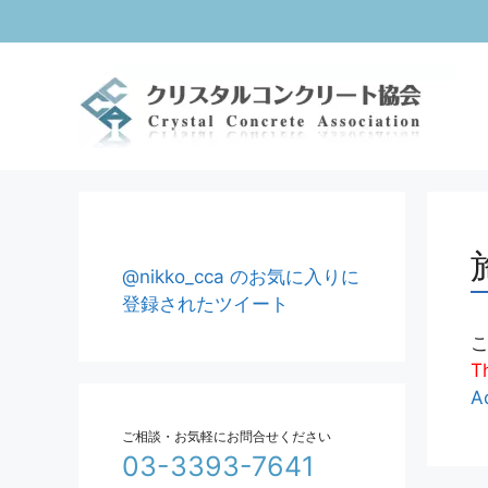
コ
ン
テ
ン
ツ
へ
ス
キ
ッ
プ
@nikko_cca のお気に入りに
登録されたツイート
Th
A
ご相談・お気軽にお問合せください
03-3393-7641