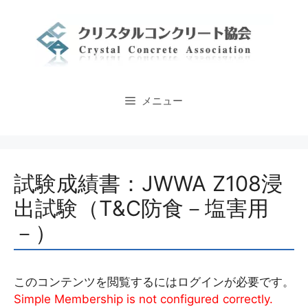
コ
ン
テ
ン
ツ
へ
メニュー
ス
キ
ッ
プ
試験成績書：JWWA Z108浸
出試験（T&C防食－塩害用
－）
このコンテンツを閲覧するにはログインが必要です。
Simple Membership is not configured correctly.