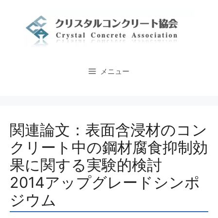
コ
ン
テ
ン
ツ
へ
メニュー
ス
キ
ッ
プ
関連論文：表面含浸材のコン
クリート中の鋼材腐食抑制効
果に関する実験的検討
2014アップグレードシンポ
ジウム