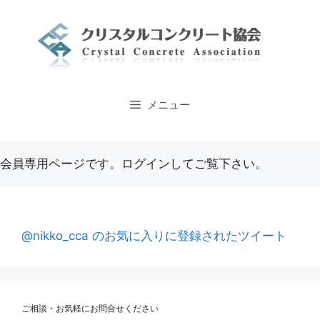
コ
ン
テ
ン
ツ
へ
メニュー
ス
キ
ッ
会員専用ページです。ログインしてご覧下さい。
プ
@nikko_cca のお気に入りに登録されたツイート
ご相談・お気軽にお問合せください