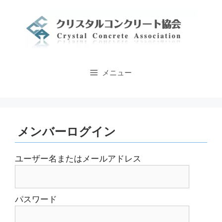
コ
ン
テ
ン
ツ
へ
メニュー
ス
キ
ッ
プ
メンバーログイン
ユーザー名またはメールアドレス
パスワード