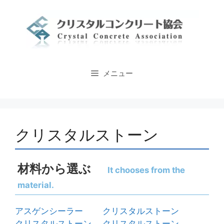
コ
ン
テ
ン
ツ
へ
メニュー
ス
キ
ッ
プ
クリスタルストーン
材料から選ぶ
It chooses from the
material.
アスゲンシーラー
クリスタルストーン
クリスタルストーン
クリスタルストーン