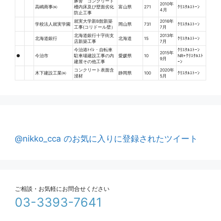
豚舎 コンクリート
2010年
高嶋商事㈱
槽内床及び壁面劣化
富山県
271
ｸﾘｽﾀﾙｽﾄｰﾝ
4月
防止工事
就実大学新B館新築
2016年
学校法人就実学園
岡山県
731
ｸﾘｽﾀﾙｽﾄｰﾝ
工事(コリドール壁）
7月
北海道銀行十字街支
2013年
北海道銀行
北海道
15
ｸﾘｽﾀﾙｽﾄｰﾝ
店新築工事
7月
今治港ﾄｲﾚ・自転車
ｸﾘｽﾀﾙｽﾄｰﾝ
2015年
●
今治市
駐車場建設工事の内
愛媛県
10
NR+ｸﾘｽﾀﾙｽﾄ
9月
建屋その他工事
ｰﾝ
コンクリート表面含
2020年
木下建設工業㈱
静岡県
100
ｸﾘｽﾀﾙｽﾄｰﾝ
浸材
5月
@nikko_cca のお気に入りに登録されたツイート
ご相談・お気軽にお問合せください
03-3393-7641