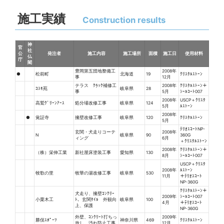
施工実績
Construction results
神
官
社
公
発注者
施工内容
施工場所
面積
施工日
使用材料
仏
庁
閣
豊岡第五団地整備工
2008年
●
松前町
北海道
19
ｸﾘｽﾀﾙｽﾄｰﾝ
事
12月
テラス ｸﾗｯｸ補修工
2008年
ｸﾘｽﾀﾙｽﾄｰﾝ＋
ｺｽﾓ苑
岐阜県
28
事
5月
ｼｰﾙｺｰﾄ007
2008年
USCP＋ｸﾘｽﾀ
高鷲ｸﾞﾘｰﾝｱｰｽ
処分場改修工事
岐阜県
124
5月
ﾙｽﾄｰﾝ
2008年
●
覚証寺
擁壁改修工事
岐阜県
120
ｸﾘｽﾀﾙｽﾄｰﾝ
5月
ﾃﾘｵｽｺｰﾄNP-
玄関・犬走りコーテ
2008年
N
岐阜県
90
360G
ィング
6月
＋ｸﾘｽﾀﾙｽﾄｰﾝ
2008年
ｸﾘｽﾀﾙｽﾄｰﾝ＋
（株）栄伸工業
新社屋床塗装工事
愛知県
130
8月
ｼｰﾙｺｰﾄ007
USCP＋ｸﾘｽﾀ
2008年
ﾙｽﾄｰﾝ
牧歌の里
牧華の湯改修工事
岐阜県
530
11月
＋ﾃﾘｵｽｺｰﾄ
NP-360G
ｸﾘｽﾀﾙｽﾄｰﾝ＋
犬走り、擁壁ｺﾝｸﾘｰ
2009年
ｼｰﾙｺｰﾄ007
小栗木工
ﾄ、玄関ﾀｲﾙ 外観向
岐阜県
100
4月
＋ﾃﾘｵｽｺｰﾄ
上、保護
NP-360G
外壁、ｺﾝｸﾘｰﾄ打ちっ
2009年
勝俣ｽﾎﾟｰﾂ
神奈川県
469
ｸﾘｽﾀﾙｽﾄｰﾝ
放し 汚れ防止工事
12月