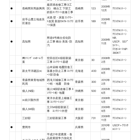
厳原港改修工事(3工
2009年
●
長崎県対馬振興局
区) 橋台工 下部工
長崎県
123
ｸﾘｽﾀﾙｽﾄｰﾝ
12月
鉄筋ｺﾝｸﾘｰﾄ改修工事
水路 壁・床面 ｺﾝｸﾘｰ
岩手山麓土地改良
2009年
●
ﾄ改質 新規ﾓﾙﾀﾙ ｺﾝｸﾘ
岩手県
189
ｸﾘｽﾀﾙｽﾄｰﾝ
区連合
11月
ｰﾄ保護
ｸﾘｽﾀﾙｽﾄｰﾝ、
ｸﾘｽﾀﾙｽﾄｰﾝ
県道6号橋台劣化防
NR、
2009年
●
高知県
止工事 橋台 美装･防
高知県
USCP、SSﾌﾟ
11月
汚
ﾗｲﾏｰ、
ﾃﾘｵｽｺｰﾄNP-
360KT
㈱ﾌﾄﾝｳﾞｨﾙﾎｰﾑ千
世田谷区K様邸新築
2008年
東京都
30
ｸﾘｽﾀﾙｽﾄｰﾝ
葉
工事 ｺﾝｸﾘｰﾄ基礎
2月
山本栄橋 地覆防食工
2009年
●
新太平洋建設㈱
落書き防止工事 ｺﾝｸﾘ
北海道
400
ｸﾘｽﾀﾙｽﾄｰﾝ
8月
ｰﾄ部 防食
青森県東青地域県
西滝川補修工事 ｺﾝｸﾘ
2010年
●
青森県
300
ｸﾘｽﾀﾙｽﾄｰﾝ
民局
ｰﾄ桁・地覆 防食
2月
個人N様邸改修工事 ｺ
2005年
個人(N様)
沖縄県
500
ｸﾘｽﾀﾙｽﾄｰﾝ
ﾝｸﾘｰﾄ桁･地覆
6月
東洋水産屋上補修工
2008年
㈱前川製作所
東京都
ｸﾘｽﾀﾙｽﾄｰﾝ
事 ｺﾝｸﾘｰﾄｽﾗﾌﾞ
5月
立川M様邸新築工
2009年
個人(M様)
東京都
ｸﾘｽﾀﾙｽﾄｰﾝ
事 ｺﾝｸﾘｰﾄ外壁
9月
2008年
三好邸
三好邸新築工事
大阪府
731
ｸﾘｽﾀﾙｽﾄｰﾝ
11月
2010年
USCP＋ｸﾘｽﾀ
●
豊岡市
兵庫県
2月
ﾙｽﾄｰﾝ
平成21年度農業・食
品産業競争力強化支