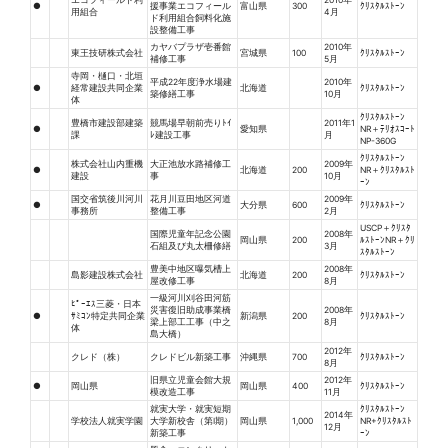
エコフィールド利
2010年
●
援事業エコフィール
富山県
300
ｸﾘｽﾀﾙｽﾄｰﾝ
用組合
4月
ド利用組合飼料化施
設整備工事
カヤバプラザ壱番館
2010年
東王技研株式会社
宮城県
100
ｸﾘｽﾀﾙｽﾄｰﾝ
補修工事
5月
寺岡・樋口・北垣
平成22年度浄水場建
2010年
●
経常建設共同企業
北海道
ｸﾘｽﾀﾙｽﾄｰﾝ
築修繕工事
10月
体
ｸﾘｽﾀﾙｽﾄｰﾝ
豊橋市建設部建築
競馬場早朝前売りﾄｲ
2011年1
●
愛知県
NR＋ﾃﾘｵｽｺｰﾄ
課
ﾚ建設工事
月
NP-360G
ｸﾘｽﾀﾙｽﾄｰﾝ
株式会社山内重機
大正池放水路補修工
2009年
●
北海道
200
NR＋ｸﾘｽﾀﾙｽﾄ
建設
事
10月
ｰﾝ
国交省筑後川河川
花月川豆田地区河道
2009年
●
大分県
600
ｸﾘｽﾀﾙｽﾄｰﾝ
事務所
整備工事
2月
USCP＋ｸﾘｽﾀ
国際児童年記念公園
2008年
岡山県
200
ﾙｽﾄｰﾝNR＋ｸﾘ
石組及び丸太柵修繕
3月
ｽﾀﾙｽﾄｰﾝ
豊美中地区曝気槽上
2008年
島影建設株式会社
北海道
200
ｸﾘｽﾀﾙｽﾄｰﾝ
屋改修工事
8月
一級河川刈谷田河筋
ﾋﾟｰｴｽ三菱・日本
災害復旧助成事業橋
2008年
●
ｻﾐｺﾝ特定共同企業
新潟県
200
ｸﾘｽﾀﾙｽﾄｰﾝ
梁上部工工事（中之
8月
体
島大橋）
2012年
クレド（株）
クレドビル新築工事
沖縄県
700
ｸﾘｽﾀﾙｽﾄｰﾝ
8月
旧県立児童会館大規
2012年
●
岡山県
岡山県
400
ｸﾘｽﾀﾙｽﾄｰﾝ
模改造工事
11月
就実大学・就実短期
ｸﾘｽﾀﾙｽﾄｰﾝ
2014年
学校法人就実学園
大学新校舎（第Ⅰ期）
岡山県
1,000
NR+ｸﾘｽﾀﾙｽﾄ
12月
新築工事
ｰﾝ