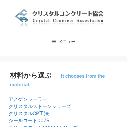
コ
ン
テ
ン
ツ
へ
メニュー
ス
キ
ッ
プ
材料から選ぶ
It chooses from the
material.
アスゲンシーラー
クリスタルストーンシリーズ
クリスタルCP工法
シールコート007R