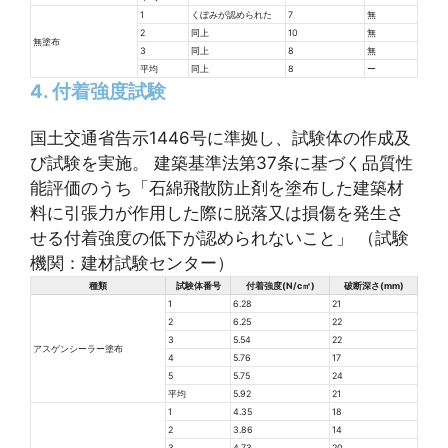
1
くぼみが認められた
7
無
2
同上
10
無
無塗布
3
同上
8
無
平均
同上
8
ー
4. 付着強度試験
国土交通省告示1446号に準拠し、試験体の作成及
び試験を実施。 建築基準法第37条に基づく品質性
能評価のうち「石綿飛散防止剤を塗布した建築材
料に引張力が作用した際に脱落又は損傷を発生さ
せる付着強度の低下が認められないこと」 （試験
機関：建材試験センター）
種類
試験体番号
付着強度(N/c㎡)
破断深さ(mm)
1
6.28
21
2
6.25
22
3
5.54
22
アスゲンシーラー塗布
4
5.76
17
5
5.75
24
平均
5.92
21
1
4.35
18
2
3.86
14
3
4.73
20