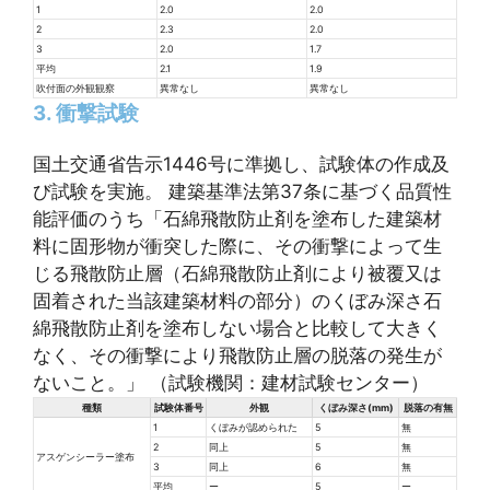
1
2.0
2.0
2
2.3
2.0
3
2.0
1.7
平均
2.1
1.9
吹付面の外観観察
異常なし
異常なし
3. 衝撃試験
国土交通省告示1446号に準拠し、試験体の作成及
び試験を実施。 建築基準法第37条に基づく品質性
能評価のうち「石綿飛散防止剤を塗布した建築材
料に固形物が衝突した際に、その衝撃によって生
じる飛散防止層（石綿飛散防止剤により被覆又は
固着された当該建築材料の部分）のくぼみ深さ石
綿飛散防止剤を塗布しない場合と比較して大きく
なく、その衝撃により飛散防止層の脱落の発生が
ないこと。」 （試験機関：建材試験センター）
種類
試験体番号
外観
くぼみ深さ(mm)
脱落の有無
1
くぼみが認められた
5
無
2
同上
5
無
アスゲンシーラー塗布
3
同上
6
無
平均
ー
5
ー