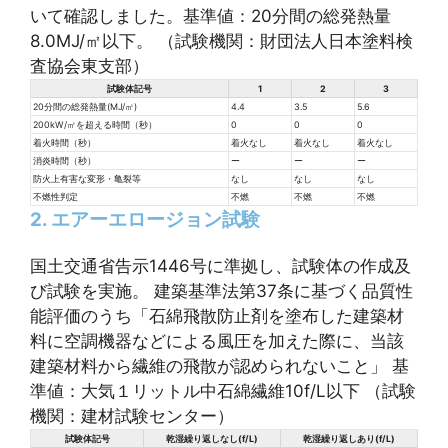
いて確認しました。基準値：20分間の総発熱量
8.0MJ/㎡以下。 （試験機関：財団法人日本塗料検
査協会東支部）
試験体記号
1
2
3
20分間の総発熱量(MJ/㎡)
4.4
3.5
5.6
200kW/㎡を超える時間（秒）
0
0
0
着火時間（秒）
着火なし
着火なし
着火なし
消炎時間（秒）
ー
ー
ー
防火上有害な変形・亀裂等
なし
なし
なし
不燃性判定
不燃
不燃
不燃
2. エアーエロージョン試験
国土交通省告示1446号に準拠し、試験体の作成及
び試験を実施。 建築基準法第37条に基づく品質性
能評価のうち「石綿飛散防止剤を塗布した建築材
料に空調機器などによる風圧を加えた際に、当該
建築材料から繊維の飛散が認められないこと」 基
準値：大気１リットル中石綿繊維10f/L以下 （試験
機関：建材試験センター）
試験体記号
乾湿繰り返しなし(f/L)
乾湿繰り返しあり(f/L)