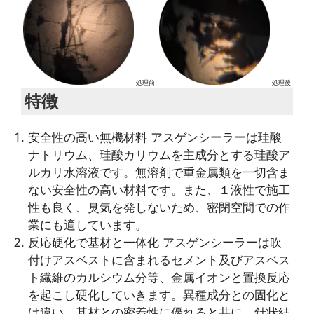
処理前
処理後
特徴
安全性の高い無機材料 アスゲンシーラーは珪酸
ナトリウム、珪酸カリウムを主成分とする珪酸ア
ルカリ水溶液です。無溶剤で重金属類を一切含ま
ない安全性の高い材料です。また、１液性で施工
性も良く、臭気を発しないため、密閉空間での作
業にも適しています。
反応硬化で基材と一体化 アスゲンシーラーは吹
付けアスベストに含まれるセメント及びアスベス
ト繊維のカルシウム分等、金属イオンと置換反応
を起こし硬化していきます。異種成分との固化と
は違い、基材との密着性に優れると共に、針状結