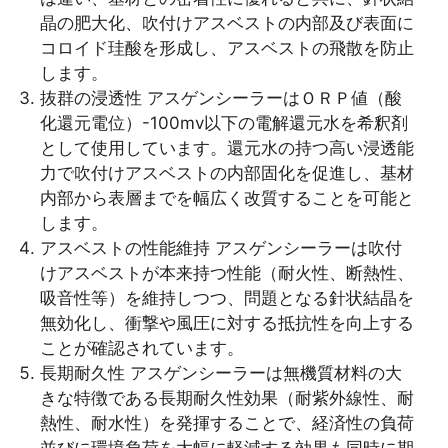
晶の肥大化、吹付けアスベストの内部及び表面に
コロイド珪酸を形成し、アスベストの飛散を防止
します。
抜群の浸透性 アスゲンシーラーはＯＲＰ値（酸
化還元電位）-100mv以下の電解還元水を希釈剤
として使用しています。還元水の持つ高い浸透能
力で吹付けアスベストの内部固化を促進し、基材
内部から表層までを幅広く改質することを可能と
します。
アスベストの性能維持 アスゲンシーラーは吹付
けアスベストが本来持つ性能（耐火性、断熱性、
吸音性等）を維持しつつ、問題となる針状結晶を
無効化し、衝撃や風圧に対する抵抗性を向上する
ことが確認されています。
長期耐久性 アスゲンシーラーは無機質材料の大
きな特徴である長期耐久性効果（耐紫外線性、耐
熱性、耐水性）を発揮することで、経済性の負荷