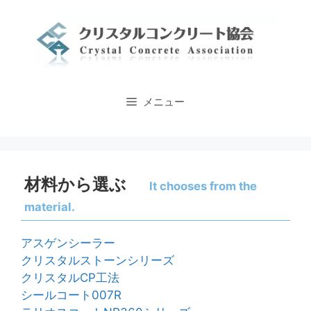
コ
ン
テ
ン
ツ
へ
メニュー
ス
キ
ッ
プ
材料から選ぶ
It chooses from the
material.
アスゲンシーラー
クリスタルストーンシリーズ
クリスタルCP工法
シールコート007R