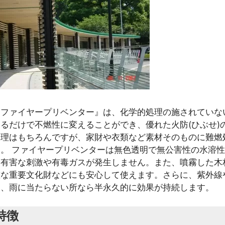
『ファイヤープリベンター』は、化学的処理の施されていな
するだけで不燃性に変えることができ、優れた火防(ひぶせ)
管理はもちろんですが、家財や衣類など素材そのものに難燃
す。 ファイヤープリベンターは無色透明で無公害性の水溶
に有害な刺激や有毒ガスが発生しません。また、噴霧した木
重な重要文化財などにも安心して使えます。さらに、紫外線
く、雨に当たらない所なら半永久的に効果が持続します。
特徴