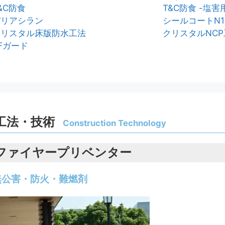
&C防食
T&C防食 -塩害
バリアシラン
シールコートN1
クリスタル床版防水工法
クリスタルNCP
Fガード
工法・技術
Construction Technology
ファイヤープリベンター
無公害・防火・難燃剤