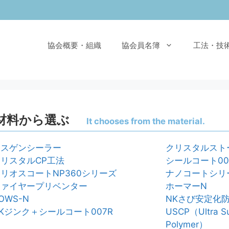
協会概要・組織
協会員名簿
工法・技
材料から選ぶ
It chooses from the material.
アスゲンシーラー
クリスタルスト
リスタルCP工法
シールコート00
リオスコートNP360シリーズ
ナノコートシリ
ファイヤープリベンター
ホーマーN
OWS-N
NKさび安定化
Kジンク＋シールコート007R
USCP（Ultra Su
Polymer）