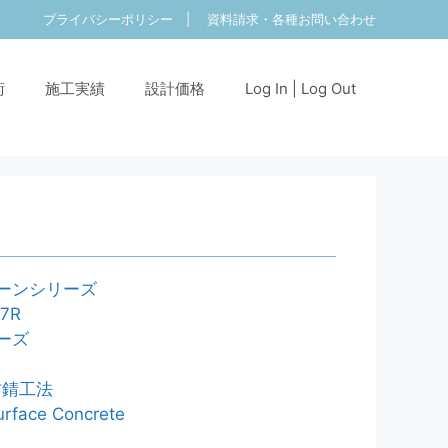
プライバシーポリシー
|
資料請求・各種お問い合わせ
術
施工実績
設計価格
Log In | Log Out
ーンシリーズ
7R
ーズ
防錆工法
rface Concrete