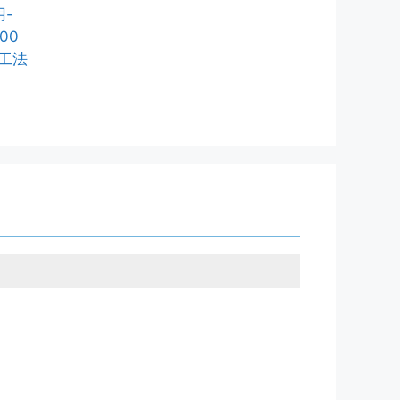
用-
00
工法