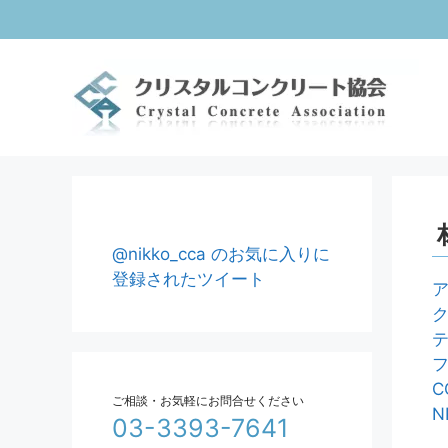
コ
ン
テ
ン
ツ
へ
ス
キ
ッ
プ
@nikko_cca のお気に入りに
登録されたツイート
ク
テ
C
ご相談・お気軽にお問合せください
N
03-3393-7641